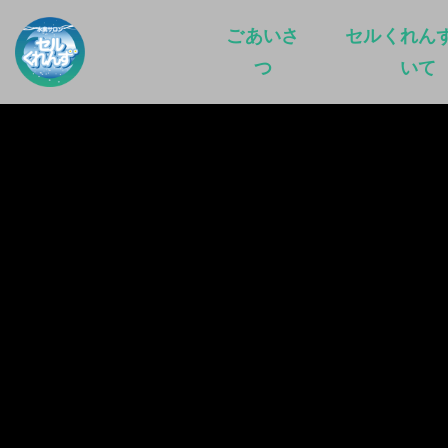
ごあいさ
セルくれん
つ
いて