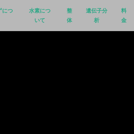
ずにつ
水素につ
整
遺伝子分
料
いて
体
析
金