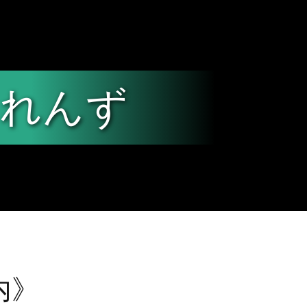
くれんず
内》