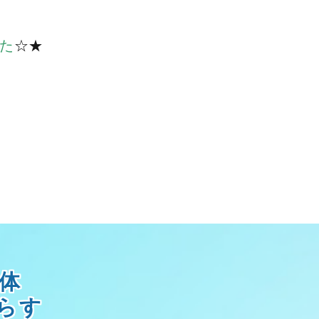
た
☆★
体
らす